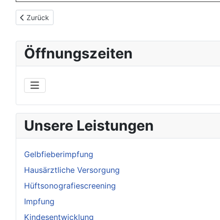
Vorheriger Beitrag: Gelbfieber
Zurück
Öffnungszeiten
Unsere Leistungen
Gelbfieberimpfung
Hausärztliche Versorgung
Hüftsonografiescreening
Impfung
Kindesentwicklung