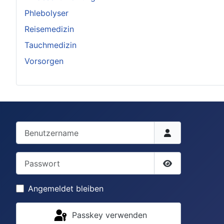
Phlebolyser
Reisemedizin
Tauchmedizin
Vorsorgen
Benutzername
Passwort
Passwort anze
Angemeldet bleiben
Passkey verwenden