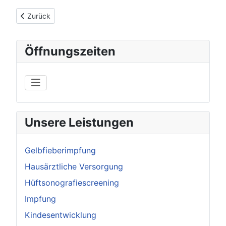
Vorheriger Beitrag: Gelbfieberimpfung
Zurück
Öffnungszeiten
Unsere Leistungen
Gelbfieberimpfung
Hausärztliche Versorgung
Hüftsonografiescreening
Impfung
Kindesentwicklung