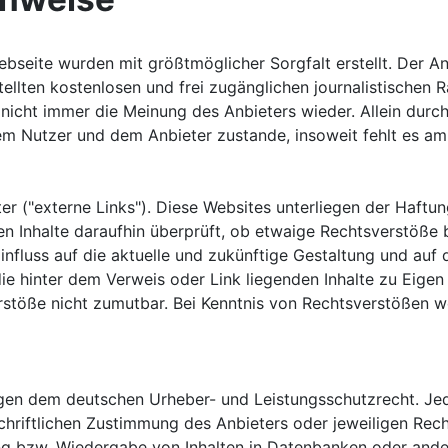
Webseite wurden mit größtmöglicher Sorgfalt erstellt. Der 
stellten kostenlosen und frei zugänglichen journalistische
nicht immer die Meinung des Anbieters wieder. Allein durch
em Nutzer und dem Anbieter zustande, insoweit fehlt es am
r ("externe Links"). Diese Websites unterliegen der Haftung
en Inhalte daraufhin überprüft, ob etwaige Rechtsverstöße
Einfluss auf die aktuelle und zukünftige Gestaltung und auf
ie hinter dem Verweis oder Link liegenden Inhalte zu Eigen 
rstöße nicht zumutbar. Bei Kenntnis von Rechtsverstößen w
rliegen dem deutschen Urheber- und Leistungsschutzrecht. 
riftlichen Zustimmung des Anbieters oder jeweiligen Rechte
ng bzw. Wiedergabe von Inhalten in Datenbanken oder ande